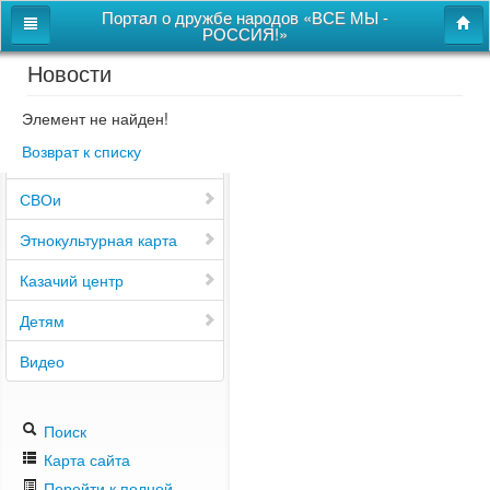
Портал о дружбе народов «ВСЕ МЫ -
РОССИЯ!»
Новости
Главная
Дом дружбы народов
Элемент не найден!
Возврат к списку
Новости
СВОи
Этнокультурная карта
Казачий центр
Детям
Видео
Поиск
Карта сайта
Перейти к полной