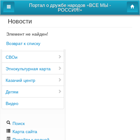
Портал о дружбе народов «ВСЕ МЫ -
РОССИЯ!»
Новости
Главная
Дом дружбы народов
Элемент не найден!
Возврат к списку
Новости
СВОи
Этнокультурная карта
Казачий центр
Детям
Видео
Поиск
Карта сайта
Перейти к полной