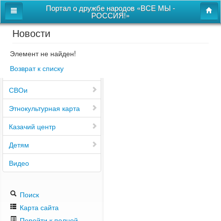
Портал о дружбе народов «ВСЕ МЫ -
РОССИЯ!»
Новости
Главная
Дом дружбы народов
Элемент не найден!
Возврат к списку
Новости
СВОи
Этнокультурная карта
Казачий центр
Детям
Видео
Поиск
Карта сайта
Перейти к полной