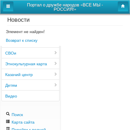
Портал о дружбе народов «ВСЕ МЫ -
РОССИЯ!»
Новости
Главная
Дом дружбы народов
Элемент не найден!
Возврат к списку
Новости
СВОи
Этнокультурная карта
Казачий центр
Детям
Видео
Поиск
Карта сайта
Перейти к полной