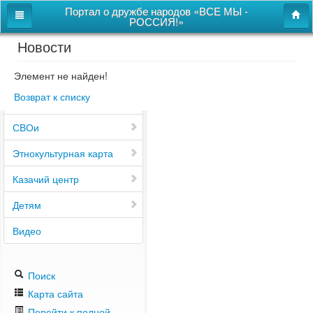
Портал о дружбе народов «ВСЕ МЫ -
РОССИЯ!»
Новости
Главная
Дом дружбы народов
Элемент не найден!
Возврат к списку
Новости
СВОи
Этнокультурная карта
Казачий центр
Детям
Видео
Поиск
Карта сайта
Перейти к полной