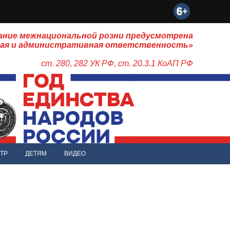
ание межнациональной розни предусмотрена
ная и административная ответственность»
ст. 280, 282 УК РФ, ст. 20.3.1 КоАП РФ
ТР
ДЕТЯМ
ВИДЕО