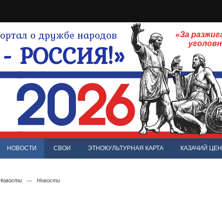
ртал о дружбе народов
«За разжиг
- РОССИЯ!»
уголов
НОВОСТИ
СВОИ
ЭТНОКУЛЬТУРНАЯ КАРТА
КАЗАЧИЙ ЦЕН
 Новости
Новости