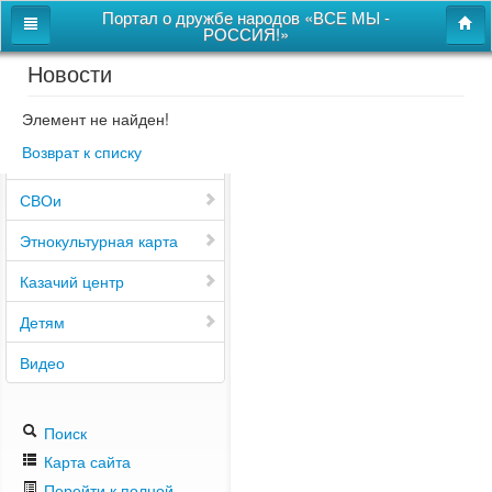
Портал о дружбе народов «ВСЕ МЫ -
РОССИЯ!»
Новости
Главная
Дом дружбы народов
Элемент не найден!
Возврат к списку
Новости
СВОи
Этнокультурная карта
Казачий центр
Детям
Видео
Поиск
Карта сайта
Перейти к полной