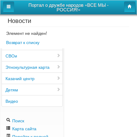
Портал о дружбе народов «ВСЕ МЫ -
РОССИЯ!»
Новости
Главная
Дом дружбы народов
Элемент не найден!
Возврат к списку
Новости
СВОи
Этнокультурная карта
Казачий центр
Детям
Видео
Поиск
Карта сайта
Перейти к полной