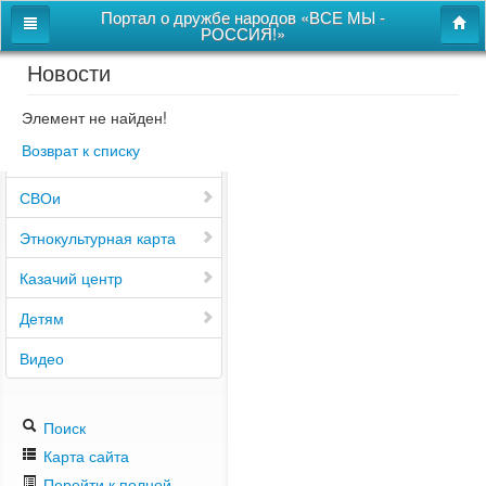
Портал о дружбе народов «ВСЕ МЫ -
РОССИЯ!»
Новости
Главная
Дом дружбы народов
Элемент не найден!
Возврат к списку
Новости
СВОи
Этнокультурная карта
Казачий центр
Детям
Видео
Поиск
Карта сайта
Перейти к полной