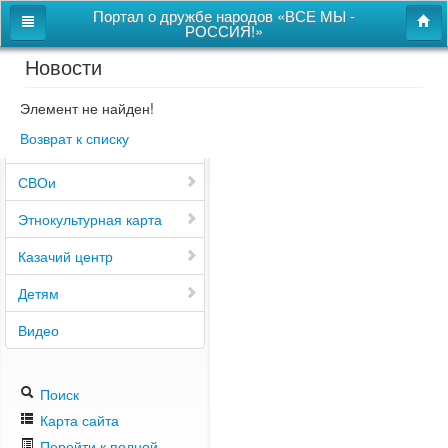
Портал о дружбе народов «ВСЕ МЫ -
РОССИЯ!»
Новости
Главная
Дом дружбы народов
Элемент не найден!
Возврат к списку
Новости
СВОи
Этнокультурная карта
Казачий центр
Детям
Видео
Поиск
Карта сайта
Перейти к полной