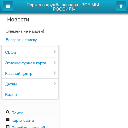
Портал о дружбе народов «ВСЕ МЫ -
РОССИЯ!»
Новости
Главная
Дом дружбы народов
Элемент не найден!
Возврат к списку
Новости
СВОи
Этнокультурная карта
Казачий центр
Детям
Видео
Поиск
Карта сайта
Перейти к полной