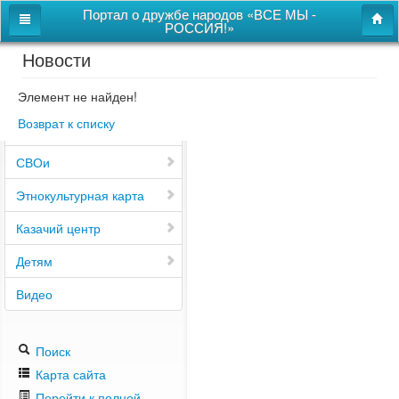
Портал о дружбе народов «ВСЕ МЫ -
РОССИЯ!»
Новости
Главная
Дом дружбы народов
Элемент не найден!
Возврат к списку
Новости
СВОи
Этнокультурная карта
Казачий центр
Детям
Видео
Поиск
Карта сайта
Перейти к полной