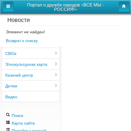
Портал о дружбе народов «ВСЕ МЫ -
РОССИЯ!»
Новости
Главная
Дом дружбы народов
Элемент не найден!
Возврат к списку
Новости
СВОи
Этнокультурная карта
Казачий центр
Детям
Видео
Поиск
Карта сайта
Перейти к полной