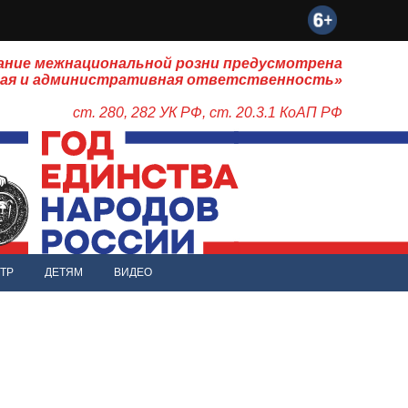
ание межнациональной розни предусмотрена
ная и административная ответственность»
ст. 280, 282 УК РФ, ст. 20.3.1 КоАП РФ
ТР
ДЕТЯМ
ВИДЕО