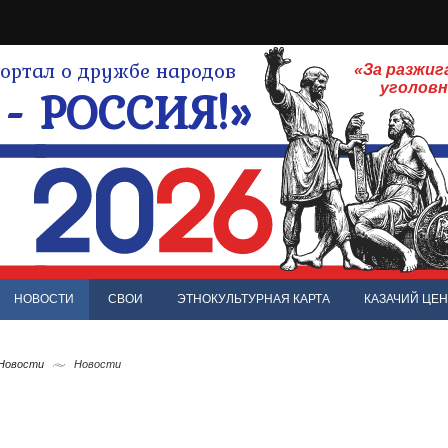
ртал о дружбе народов
«За разжиг
- РОССИЯ!»
уголов
НОВОСТИ
СВОИ
ЭТНОКУЛЬТУРНАЯ КАРТА
КАЗАЧИЙ ЦЕН
 Новости
Новости