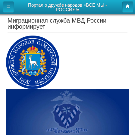
Портал о дружбе народов «ВСЕ МЫ -
РОССИЯ!»
Миграционная служба МВД России
Главная
информирует
Дом дружбы народов
Новости
СВОи
Этнокультурная карта
Казачий центр
Детям
Видео
Поиск
Карта сайта
Перейти к полной