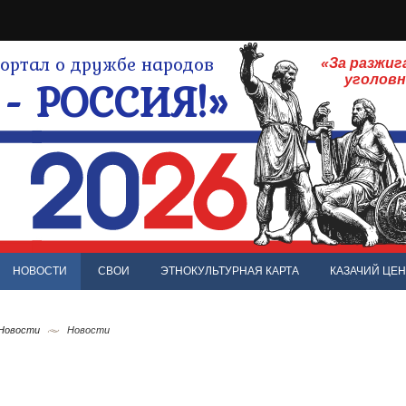
ртал о дружбе народов
«За разжиг
- РОССИЯ!»
уголов
НОВОСТИ
СВОИ
ЭТНОКУЛЬТУРНАЯ КАРТА
КАЗАЧИЙ ЦЕН
 Новости
Новости