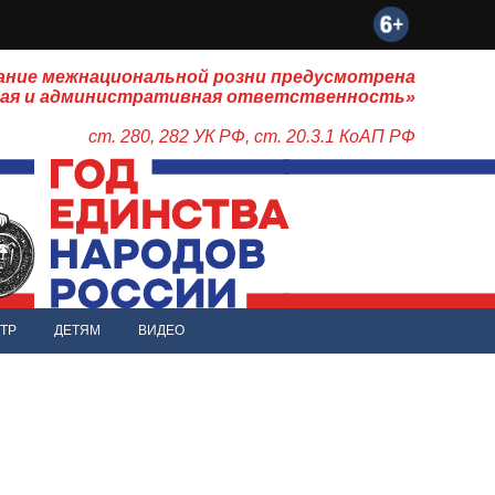
ание межнациональной розни предусмотрена
ная и административная ответственность»
ст. 280, 282 УК РФ, ст. 20.3.1 КоАП РФ
ТР
ДЕТЯМ
ВИДЕО