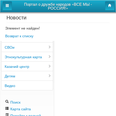
Портал о дружбе народов «ВСЕ МЫ -
РОССИЯ!»
Новости
Главная
Дом дружбы народов
Элемент не найден!
Возврат к списку
Новости
СВОи
Этнокультурная карта
Казачий центр
Детям
Видео
Поиск
Карта сайта
Перейти к полной