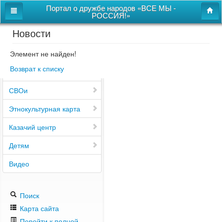
Портал о дружбе народов «ВСЕ МЫ -
РОССИЯ!»
Новости
Главная
Дом дружбы народов
Элемент не найден!
Возврат к списку
Новости
СВОи
Этнокультурная карта
Казачий центр
Детям
Видео
Поиск
Карта сайта
Перейти к полной