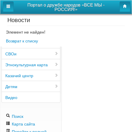
Портал о дружбе народов «ВСЕ МЫ -
РОССИЯ!»
Новости
Главная
Дом дружбы народов
Элемент не найден!
Возврат к списку
Новости
СВОи
Этнокультурная карта
Казачий центр
Детям
Видео
Поиск
Карта сайта
Перейти к полной