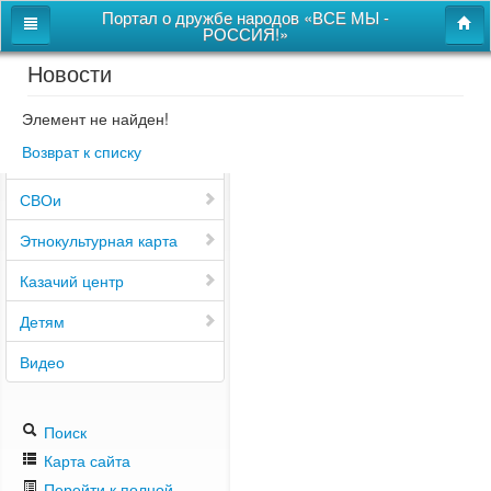
Портал о дружбе народов «ВСЕ МЫ -
РОССИЯ!»
Новости
Главная
Дом дружбы народов
Элемент не найден!
Возврат к списку
Новости
СВОи
Этнокультурная карта
Казачий центр
Детям
Видео
Поиск
Карта сайта
Перейти к полной