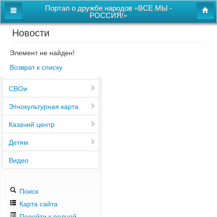
Портал о дружбе народов «ВСЕ МЫ -
РОССИЯ!»
Новости
Главная
Дом дружбы народов
Элемент не найден!
Возврат к списку
Новости
СВОи
Этнокультурная карта
Казачий центр
Детям
Видео
Поиск
Карта сайта
Перейти к полной