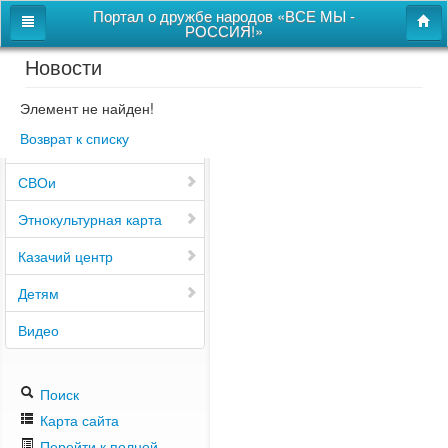
Портал о дружбе народов «ВСЕ МЫ -
РОССИЯ!»
Новости
Главная
Дом дружбы народов
Элемент не найден!
Возврат к списку
Новости
СВОи
Этнокультурная карта
Казачий центр
Детям
Видео
Поиск
Карта сайта
Перейти к полной