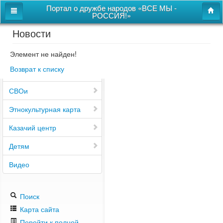
Портал о дружбе народов «ВСЕ МЫ -
РОССИЯ!»
Новости
Главная
Дом дружбы народов
Элемент не найден!
Возврат к списку
Новости
СВОи
Этнокультурная карта
Казачий центр
Детям
Видео
Поиск
Карта сайта
Перейти к полной