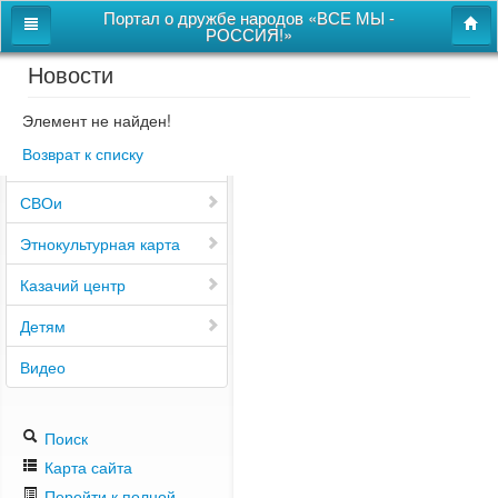
Портал о дружбе народов «ВСЕ МЫ -
РОССИЯ!»
Новости
Главная
Дом дружбы народов
Элемент не найден!
Возврат к списку
Новости
СВОи
Этнокультурная карта
Казачий центр
Детям
Видео
Поиск
Карта сайта
Перейти к полной