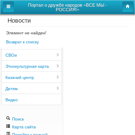
Портал о дружбе народов «ВСЕ МЫ -
РОССИЯ!»
Новости
Главная
Дом дружбы народов
Элемент не найден!
Возврат к списку
Новости
СВОи
Этнокультурная карта
Казачий центр
Детям
Видео
Поиск
Карта сайта
Перейти к полной