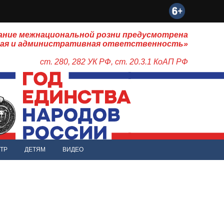
ание межнациональной розни предусмотрена
ная и административная ответственность»
ст. 280, 282 УК РФ, ст. 20.3.1 КоАП РФ
ТР
ДЕТЯМ
ВИДЕО