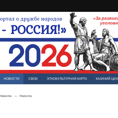
ртал о дружбе народов
«За разжиг
- РОССИЯ!»
уголов
НОВОСТИ
СВОИ
ЭТНОКУЛЬТУРНАЯ КАРТА
КАЗАЧИЙ ЦЕН
 Новости
Новости