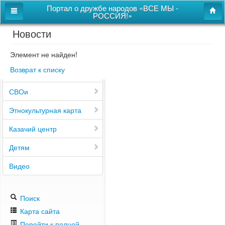
Портал о дружбе народов «ВСЕ МЫ -
РОССИЯ!»
Новости
Главная
Дом дружбы народов
Элемент не найден!
Возврат к списку
Новости
СВОи
Этнокультурная карта
Казачий центр
Детям
Видео
Поиск
Карта сайта
Перейти к полной