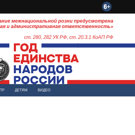
ание межнациональной розни предусмотрена
ная и административная ответственность»
ст. 280, 282 УК РФ, ст. 20.3.1 КоАП РФ
ТР
ДЕТЯМ
ВИДЕО