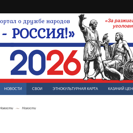
ртал о дружбе народов
«За разжиг
- РОССИЯ!»
уголов
НОВОСТИ
СВОИ
ЭТНОКУЛЬТУРНАЯ КАРТА
КАЗАЧИЙ ЦЕН
 Новости
Новости