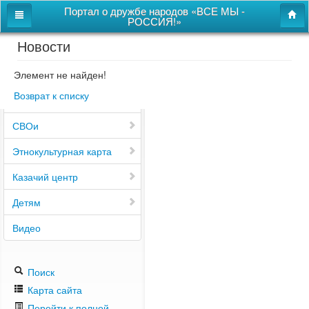
Портал о дружбе народов «ВСЕ МЫ -
РОССИЯ!»
Новости
Главная
Дом дружбы народов
Элемент не найден!
Возврат к списку
Новости
СВОи
Этнокультурная карта
Казачий центр
Детям
Видео
Поиск
Карта сайта
Перейти к полной