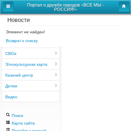
Портал о дружбе народов «ВСЕ МЫ -
РОССИЯ!»
Новости
Главная
Дом дружбы народов
Элемент не найден!
Возврат к списку
Новости
СВОи
Этнокультурная карта
Казачий центр
Детям
Видео
Поиск
Карта сайта
Перейти к полной