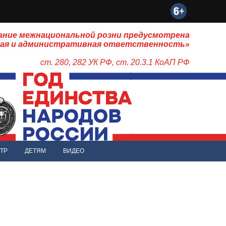
ание межнациональной розни предусмотрена
ная и административная ответственность»
ст. 280, 282 УК РФ, ст. 20.3.1 КоАП РФ
ТР
ДЕТЯМ
ВИДЕО