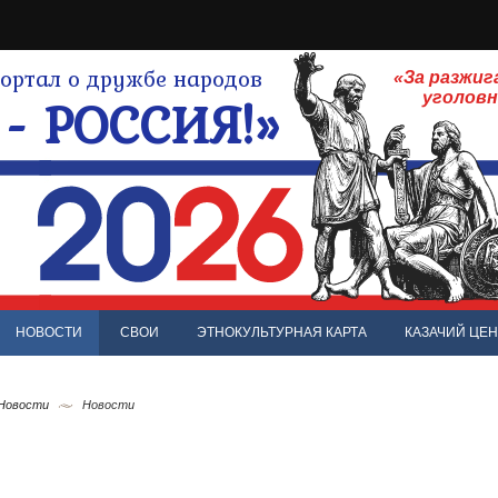
ртал о дружбе народов
«За разжиг
- РОССИЯ!»
уголов
НОВОСТИ
СВОИ
ЭТНОКУЛЬТУРНАЯ КАРТА
КАЗАЧИЙ ЦЕН
 Новости
Новости