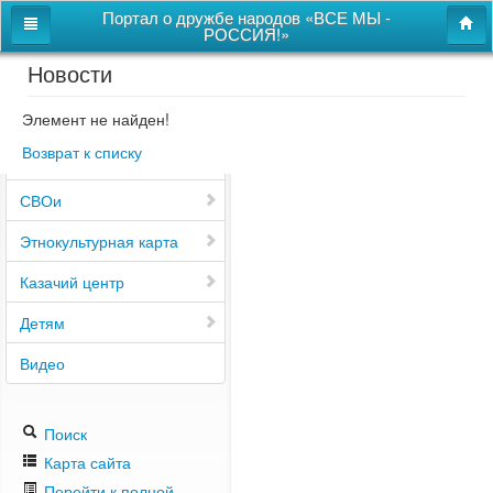
Портал о дружбе народов «ВСЕ МЫ -
РОССИЯ!»
Новости
Главная
Дом дружбы народов
Элемент не найден!
Возврат к списку
Новости
СВОи
Этнокультурная карта
Казачий центр
Детям
Видео
Поиск
Карта сайта
Перейти к полной