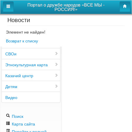
Портал о дружбе народов «ВСЕ МЫ -
РОССИЯ!»
Новости
Главная
Дом дружбы народов
Элемент не найден!
Возврат к списку
Новости
СВОи
Этнокультурная карта
Казачий центр
Детям
Видео
Поиск
Карта сайта
Перейти к полной