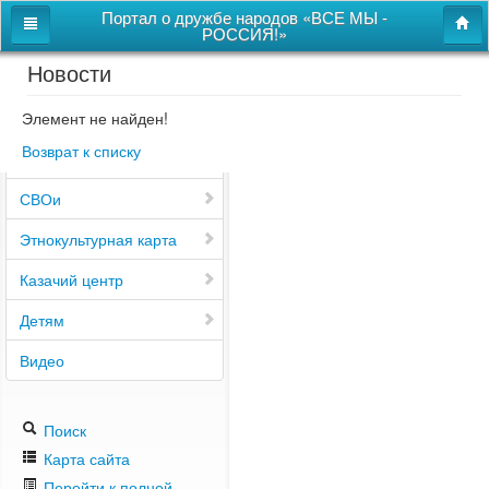
Портал о дружбе народов «ВСЕ МЫ -
РОССИЯ!»
Новости
Главная
Дом дружбы народов
Элемент не найден!
Возврат к списку
Новости
СВОи
Этнокультурная карта
Казачий центр
Детям
Видео
Поиск
Карта сайта
Перейти к полной