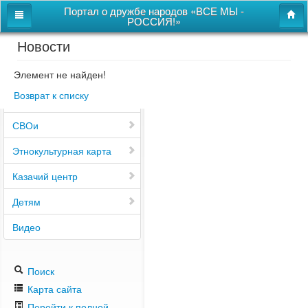
Портал о дружбе народов «ВСЕ МЫ -
РОССИЯ!»
Новости
Главная
Дом дружбы народов
Элемент не найден!
Возврат к списку
Новости
СВОи
Этнокультурная карта
Казачий центр
Детям
Видео
Поиск
Карта сайта
Перейти к полной