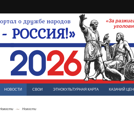
ртал о дружбе народов
«За разжиг
- РОССИЯ!»
уголов
НОВОСТИ
СВОИ
ЭТНОКУЛЬТУРНАЯ КАРТА
КАЗАЧИЙ ЦЕН
 Новости
Новости