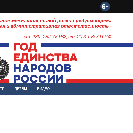
ание межнациональной розни предусмотрена
ная и административная ответственность»
ст. 280, 282 УК РФ, ст. 20.3.1 КоАП РФ
ТР
ДЕТЯМ
ВИДЕО