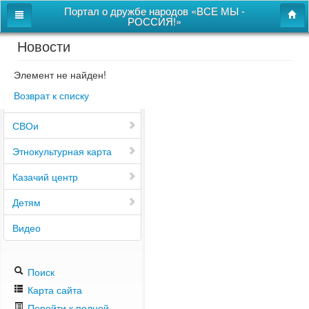
Портал о дружбе народов «ВСЕ МЫ -
РОССИЯ!»
Новости
Главная
Дом дружбы народов
Элемент не найден!
Возврат к списку
Новости
СВОи
Этнокультурная карта
Казачий центр
Детям
Видео
Поиск
Карта сайта
Перейти к полной