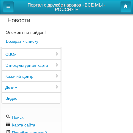
Портал о дружбе народов «ВСЕ МЫ -
РОССИЯ!»
Новости
Главная
Дом дружбы народов
Элемент не найден!
Возврат к списку
Новости
СВОи
Этнокультурная карта
Казачий центр
Детям
Видео
Поиск
Карта сайта
Перейти к полной