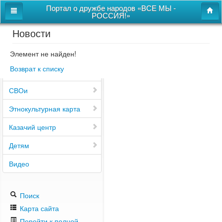
Портал о дружбе народов «ВСЕ МЫ -
РОССИЯ!»
Новости
Главная
Дом дружбы народов
Элемент не найден!
Возврат к списку
Новости
СВОи
Этнокультурная карта
Казачий центр
Детям
Видео
Поиск
Карта сайта
Перейти к полной