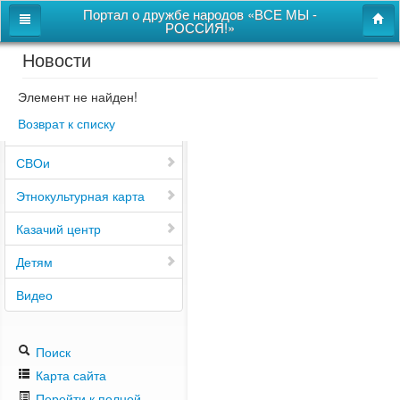
Портал о дружбе народов «ВСЕ МЫ -
РОССИЯ!»
Новости
Главная
Дом дружбы народов
Элемент не найден!
Возврат к списку
Новости
СВОи
Этнокультурная карта
Казачий центр
Детям
Видео
Поиск
Карта сайта
Перейти к полной