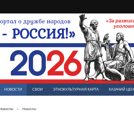
ртал о дружбе народов
«За разжиг
- РОССИЯ!»
уголов
НОВОСТИ
СВОИ
ЭТНОКУЛЬТУРНАЯ КАРТА
КАЗАЧИЙ ЦЕН
 Новости
Новости