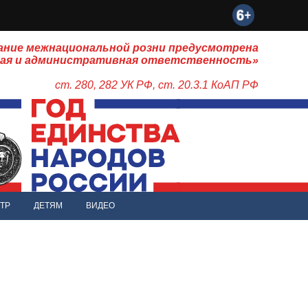
ание межнациональной розни предусмотрена
ная и административная ответственность»
ст. 280, 282 УК РФ, ст. 20.3.1 КоАП РФ
ТР
ДЕТЯМ
ВИДЕО