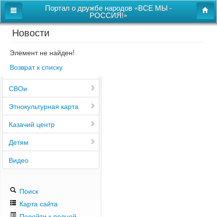
Портал о дружбе народов «ВСЕ МЫ -
РОССИЯ!»
Новости
Главная
Дом дружбы народов
Элемент не найден!
Возврат к списку
Новости
СВОи
Этнокультурная карта
Казачий центр
Детям
Видео
Поиск
Карта сайта
Перейти к полной