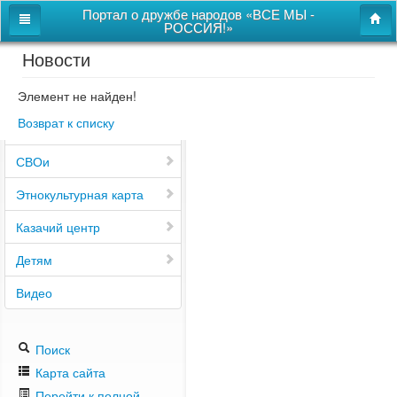
Портал о дружбе народов «ВСЕ МЫ -
РОССИЯ!»
Новости
Главная
Дом дружбы народов
Элемент не найден!
Возврат к списку
Новости
СВОи
Этнокультурная карта
Казачий центр
Детям
Видео
Поиск
Карта сайта
Перейти к полной