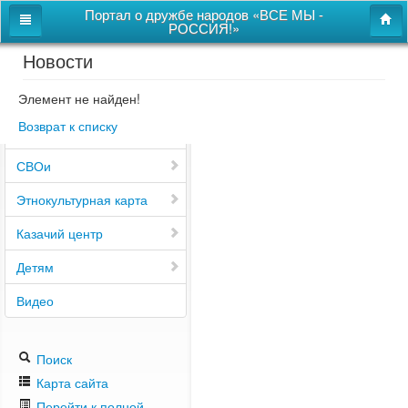
Портал о дружбе народов «ВСЕ МЫ -
РОССИЯ!»
Новости
Главная
Дом дружбы народов
Элемент не найден!
Возврат к списку
Новости
СВОи
Этнокультурная карта
Казачий центр
Детям
Видео
Поиск
Карта сайта
Перейти к полной