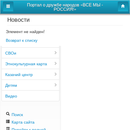
Портал о дружбе народов «ВСЕ МЫ -
РОССИЯ!»
Новости
Главная
Дом дружбы народов
Элемент не найден!
Возврат к списку
Новости
СВОи
Этнокультурная карта
Казачий центр
Детям
Видео
Поиск
Карта сайта
Перейти к полной