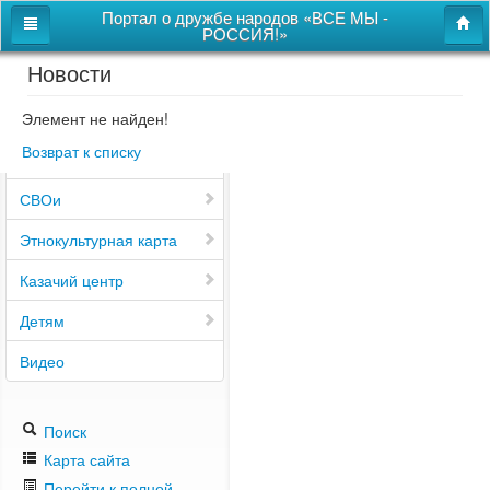
Портал о дружбе народов «ВСЕ МЫ -
РОССИЯ!»
Новости
Главная
Дом дружбы народов
Элемент не найден!
Возврат к списку
Новости
СВОи
Этнокультурная карта
Казачий центр
Детям
Видео
Поиск
Карта сайта
Перейти к полной