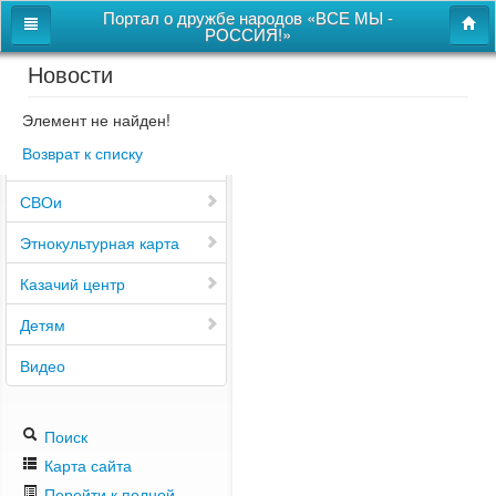
Портал о дружбе народов «ВСЕ МЫ -
РОССИЯ!»
Новости
Главная
Дом дружбы народов
Элемент не найден!
Возврат к списку
Новости
СВОи
Этнокультурная карта
Казачий центр
Детям
Видео
Поиск
Карта сайта
Перейти к полной