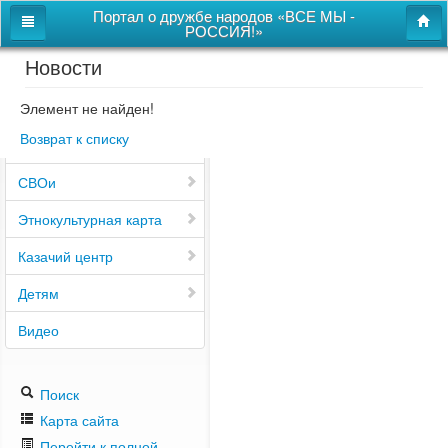
Портал о дружбе народов «ВСЕ МЫ -
РОССИЯ!»
Новости
Главная
Дом дружбы народов
Элемент не найден!
Возврат к списку
Новости
СВОи
Этнокультурная карта
Казачий центр
Детям
Видео
Поиск
Карта сайта
Перейти к полной