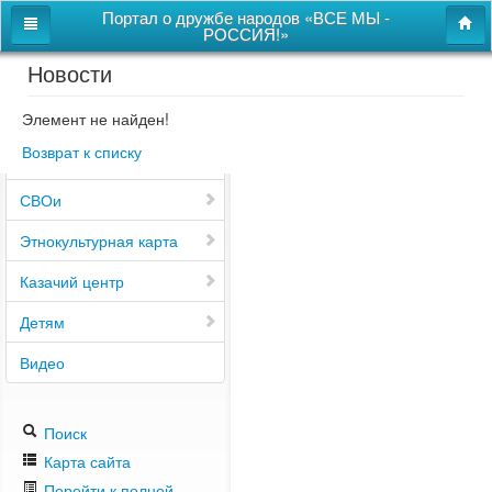
Портал о дружбе народов «ВСЕ МЫ -
РОССИЯ!»
Новости
Главная
Дом дружбы народов
Элемент не найден!
Возврат к списку
Новости
СВОи
Этнокультурная карта
Казачий центр
Детям
Видео
Поиск
Карта сайта
Перейти к полной