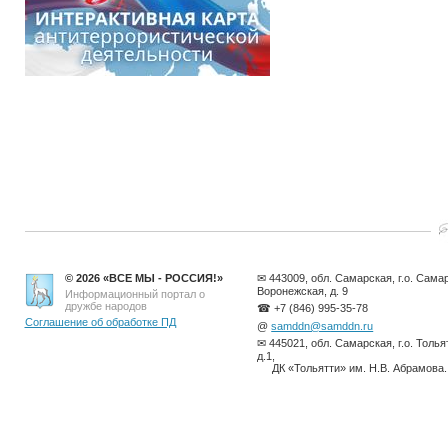
© 2026 «ВСЕ МЫ - РОССИЯ!»
✉ 443009, обл. Самарская, г.о. Самар
Воронежская, д. 9
Информационный портал о
дружбе народов
☎ +7 (846) 995-35-78
Соглашение об обработке ПД
@
samddn@samddn.ru
✉ 445021, обл. Самарская, г.о. Толья
д.1,
ДК «Тольятти» им. Н.В. Абрамова.